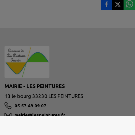
MAIRIE - LES PEINTURES
13 le bourg 33230 LES PEINTURES
05 57 49 09 07
mairie@lespeintures.fr
M'Y RENDRE
www.lespeintures.fr