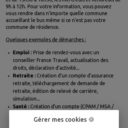
9h à 12h. Pour votre information, vous pouvez
vous rendre dans n’importe quelle commune
accueillant le bus même si ce n’est pas votre
commune de résidence.
Quelques exemples de démarches :
Emploi :
Prise de rendez-vous avec un
conseiller France Travail, actualisation des
droits, déclaration d’activité...
Retraite :
Création d’un compte d’assurance
retraite, téléchargement de demande de
retraite, édition de relevé de carrière,
simulation...
Santé :
Création d’un compte (CPAM / MSA /
CAF), prise de rendez-vous, édition
Gérer mes cookies 🍪
d’attestation de droits, simulation et demande