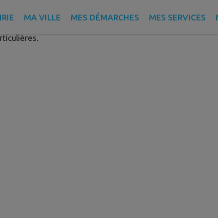
e
RIE
MA VILLE
MES DÉMARCHES
MES SERVICES
ticulières.