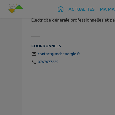
MCB Énergi
Contenu
Menu
Recherche
Pied de page
ACTUALITÉS
MA MAI
Électricité générale professionnelles et par
COORDONNÉES
contact@mcbenergie.fr
0767677225