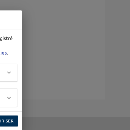
gistré
kies
.
ORISER