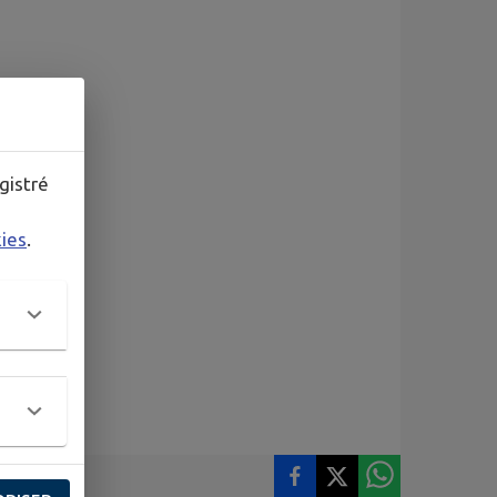
gistré
kies
.