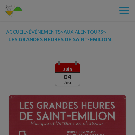
Contenu
Menu
Recherche
Pied de page
ACCUEIL
>
ÉVÉNEMENTS
>
AUX ALENTOURS
>
LES GRANDES HEURES DE SAINT-EMILION
Juin
04
Jeu.