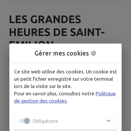
LES GRANDES
HEURES DE SAINT-
EMILION
Gérer mes cookies 🍪
Saint-Émilion
Ce site web utilise des cookies. Un cookie est
INFORMATIONS PRATIQUES
un petit fichier enregistré sur votre terminal
lors de la visite sur le site.
LIEU
Pour en savoir plus, consultez notre
Politique
Saint-Émilion
de gestion des cookies
.
DATE
Le jeu. 4 juin
Obligatoire