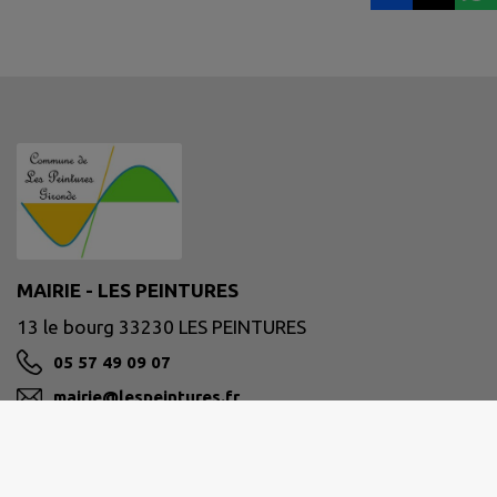
MAIRIE - LES PEINTURES
13 le bourg 33230 LES PEINTURES
05 57 49 09 07
mairie@lespeintures.fr
M'Y RENDRE
www.lespeintures.fr