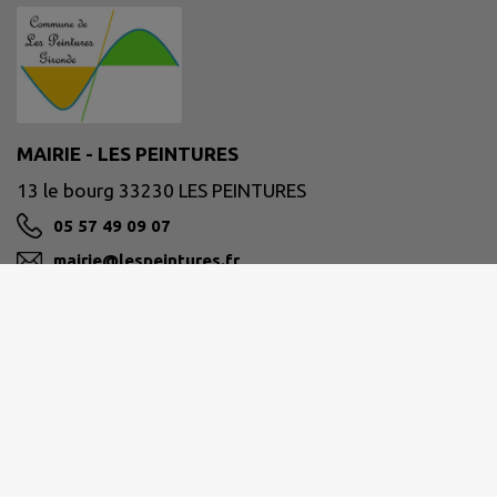
MAIRIE - LES PEINTURES
13 le bourg 33230 LES PEINTURES
05 57 49 09 07
mairie@lespeintures.fr
M'Y RENDRE
www.lespeintures.fr
Horaires d'ouverture :