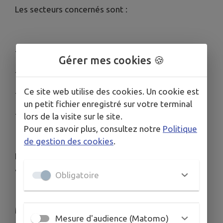
Les secteurs concernés sont :
- Malibeau
Gérer mes cookies 🍪
- La Terrière
Ce site web utilise des cookies. Un cookie est
- Champ de Malibeau
un petit fichier enregistré sur votre terminal
- Pont de Malibeau
lors de la visite sur le site.
Pour en savoir plus, consultez notre
Politique
de gestion des cookies
.
Nous vous invitons à prévoir des réserves d'eau
afin d'anticiper cette interruption.
Obligatoire
Merci de votre compréhension.
Mesure d'audience (Matomo)